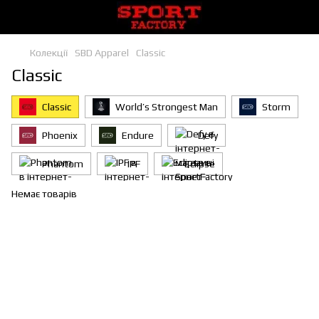
Колекції
SBD Apparel
Classic
Classic
Classic
World’s Strongest Man
Storm
Phoenix
Endure
Defy
Phantom
IPF
Eclipse
Немає товарів