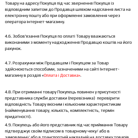
Товару на адресу Покупця під час звернення Покупця із
відповідним запитом до Продавця шляхом надіслання листа на
електронну пошту або при оформленні замовлення через
оператора інтернет-магазину.
4.6. Зобов'язання Покупця по оплаті Товару вважаються
виконаними з моменту надходження Продавцю коштів на його
рахунок.
4.7. Розрахунки між Продавцем і Покупцем за Товар
здійснюються способами, зазначеними на сайті Інтернет-
магазину в розділі «
Оплата і Доставка»
.
4.8. При отриманні товару Покупець повинен у присутності
представника служби доставки (перевізника) перевірити
відповідність Товару якісним і кількісним характеристикам
(найменування товару, кількість, комплектність, термін
придатності).
4.9. Покупець або його представник під час приймання Товару
підтверджує своїм підписом в товарному чеку/ або в
замовленні/ або в транспортній накладній на доставку товарів,