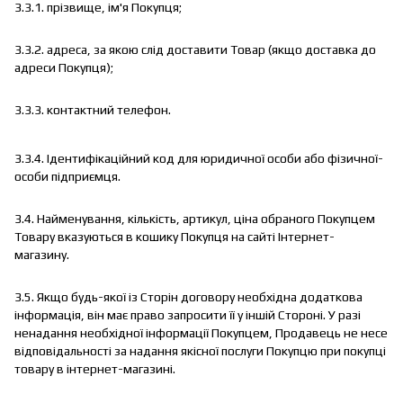
3.3.1. прізвище, ім'я Покупця;
3.3.2. адреса, за якою слід доставити Товар (якщо доставка до
адреси Покупця);
3.3.3. контактний телефон.
3.3.4. Ідентифікаційний код для юридичної особи або фізичної-
особи підприємця.
3.4. Найменування, кількість, артикул, ціна обраного Покупцем
Товару вказуються в кошику Покупця на сайті Інтернет-
магазину.
3.5. Якщо будь-якої із Сторін договору необхідна додаткова
інформація, він має право запросити її у іншій Стороні. У разі
ненадання необхідної інформації Покупцем, Продавець не несе
відповідальності за надання якісної послуги Покупцю при покупці
товару в інтернет-магазині.