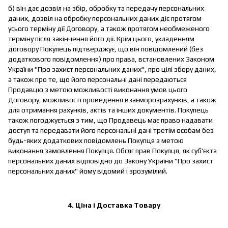
б) він дає дозвіл на збір, обробку та передачу персональних
даних, дозвіл на обробку персональних даних діє протягом
усього терміну дії Договору, а також протягом необмеженого
терміну після закінчення його дії. Крім цього, укладенням
договору Покупець підтверджує, що він повідомлений (без
додаткового повідомлення) про права, встановлених Законом
України "Про захист персональних даних", про цілі збору даних,
а також про те, що його персональні дані передаються
Продавцю з метою можливості виконання умов цього
Договору, можливості проведення взаєморозрахунків, а також
для отримання рахунків, актів та інших документів. Покупець
також погоджується з тим, що Продавець має право надавати
доступ та передавати його персональні дані третім особам без
будь-яких додаткових повідомлень Покупця з метою
виконання замовлення Покупця. Обсяг прав Покупця, як суб'єкта
персональних даних відповідно до Закону України "Про захист
персональних даних" йому відомий і зрозумілий.
4. Ціна і Доставка Товару