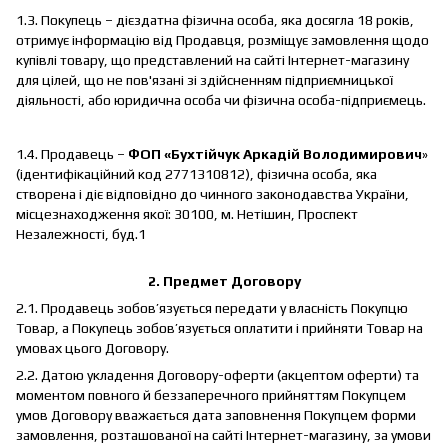
1.3. Покупець – дієздатна фізична особа, яка досягла 18 років,
отримує інформацію від Продавця, розміщує замовлення щодо
купівлі товару, що представлений на сайті Інтернет-магазину
для цілей, що не пов'язані зі здійсненням підприємницької
діяльності, або юридична особа чи фізична особа-підприємець.
1.4. Продавець –
ФОП «Бухтійчук Аркадій Володимирович
»
(ідентифікаційний код 2771310812), фізична особа, яка
створена і діє відповідно до чинного законодавства України,
місцезнаходження якої: 30100, м. Нетішин, Проспект
Незалежності, буд.1
2.
Предмет Договору
2.1. Продавець зобов’язується передати у власність Покупцю
Товар, а Покупець зобов’язується оплатити і прийняти Товар на
умовах цього Договору.
2.2. Датою укладення Договору-оферти (акцептом оферти) та
моментом повного й беззаперечного прийняттям Покупцем
умов Договору вважається дата заповнення Покупцем форми
замовлення, розташованої на сайті Інтернет-магазину, за умови