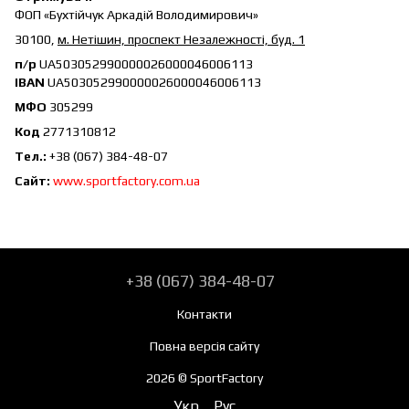
ФОП «Бухтійчук Аркадій Володимирович»
30100,
м. Нетішин, проспект Незалежності, буд. 1
п/р
UA503052990000026000046006113
IBAN
UA503052990000026000046006113
МФО
305299
Код
2771310812
Тел.
:
+38 (067) 384-48-07
Cайт:
www.sportfactory.com.ua
+38 (067) 384-48-07
Контакти
Повна версія сайту
2026 © SportFactory
Укр
Рус