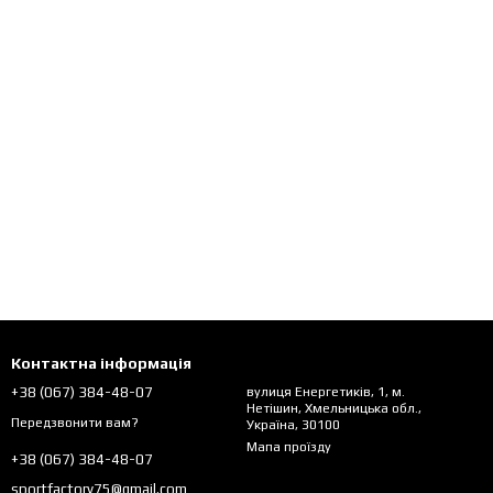
Контактна інформація
+38 (067) 384-48-07
вулиця Енергетиків, 1, м.
Нетішин, Хмельницька обл.,
Передзвонити вам?
Україна, 30100
Мапа проїзду
+38 (067) 384-48-07
sportfactory75@gmail.com