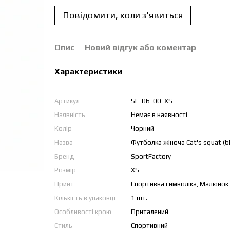
Повідомити, коли з'явиться
Опис
Новий відгук або коментар
Характеристики
Артикул
SF-06-00-XS
Наявність
Немає в наявності
Колір
Чорний
Назва
Футболка жіноча Cat's squat (bl
Бренд
SportFactory
Розмір
XS
Принт
Спортивна символіка, Малюнок
Кількість в упаковці
1 шт.
Особливості крою
Приталений
Стиль
Спортивний