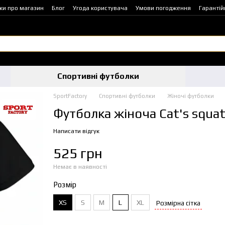
уки про магазин
Блог
Угода користувача
Умови погодження
Гарантій
Спортивні футболки
SportFactory
Спортивні футболки
Жіночі футболки
Футболка жіноча Cat's squat 
Написати відгук
525 грн
Немає в наявності
Розмір
XS
S
M
L
XL
Розмірна сітка