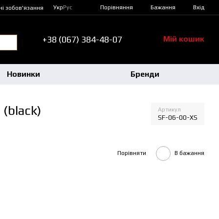
Порівняння
Укр
Рус
Бажання
Вхід
ні зобов'язання
+38 (067) 384-48-07
Мій кошик
Новинки
Бренди
(black)
Артикул
SF-06-00-XS
Порівняти
В бажання