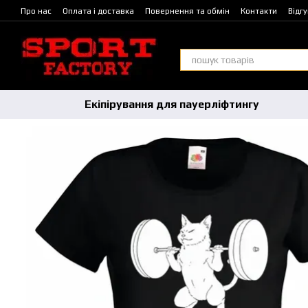
Перейти до основного контенту
Про нас
Оплата і доставка
Повернення та обмін
Контакти
Відг
Екіпірування для пауерліфтингу