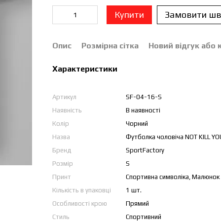
Купити
Замовити шв
Опис
Розмірна сітка
Новий відгук або
Характеристики
Артикул
SF-04-16-S
Наявність
В наявності
Колір
Чорний
Назва
Футболка чоловіча NOT KILL YOU
Бренд
SportFactory
Розмір
S
Принт
Спортивна символіка, Малюнок
Кількість в упаковці
1 шт.
Особливості крою
Прямий
Стиль
Спортивний