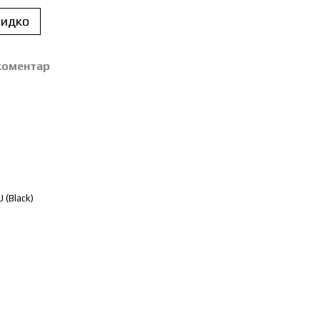
идко
 коментар
 (Black)