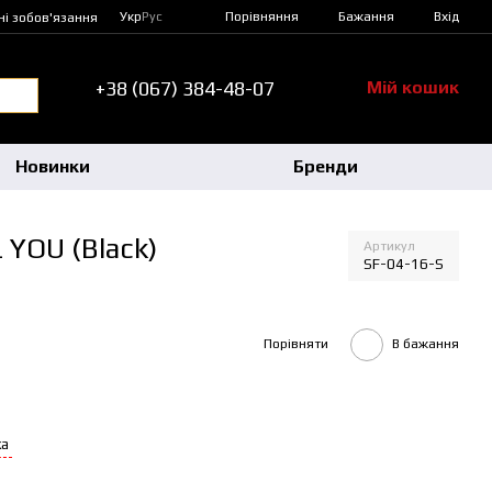
Порівняння
Укр
Рус
Бажання
Вхід
ні зобов'язання
+38 (067) 384-48-07
Мій кошик
Новинки
Бренди
 YOU (Black)
Артикул
SF-04-16-S
Порівняти
В бажання
ка