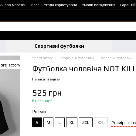
уки про магазин
Блог
Угода користувача
Умови погодження
Гарантій
Спортивні футболки
SportFactory
Спортивні футболки
Чоловічі футболки
Футболка чоловіча NOT KILL
Написати відгук
525 грн
В наявності
Розмір
S
M
L
XL
2XL
3XL
Розмірна сіт