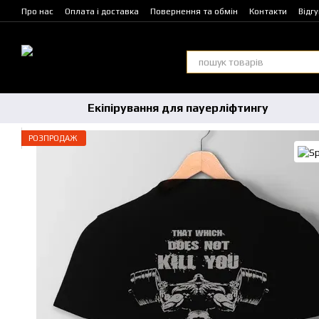
Перейти до основного контенту
Про нас
Оплата і доставка
Повернення та обмін
Контакти
Відг
Екіпірування для пауерліфтингу
РОЗПРОДАЖ