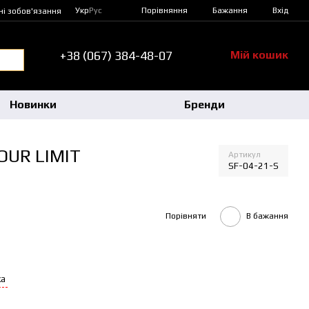
Порівняння
Укр
Рус
Бажання
Вхід
ні зобов'язання
+38 (067) 384-48-07
Мій кошик
Новинки
Бренди
OUR LIMIT
Артикул
SF-04-21-S
Порівняти
В бажання
ка