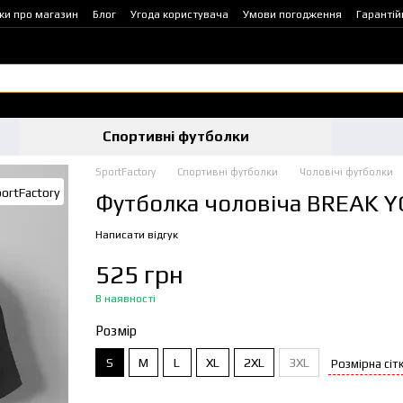
уки про магазин
Блог
Угода користувача
Умови погодження
Гарантій
Спортивні футболки
SportFactory
Спортивні футболки
Чоловічі футболки
Футболка чоловіча BREAK Y
Написати відгук
525 грн
В наявності
Розмір
S
M
L
XL
2XL
3XL
Розмірна сіт