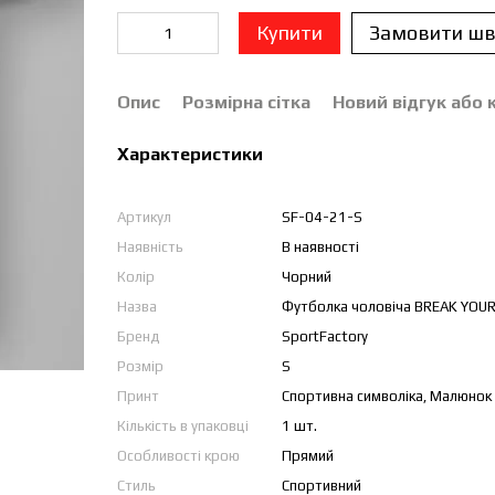
Купити
Замовити шв
Опис
Розмірна сітка
Новий відгук або
Характеристики
Артикул
SF-04-21-S
Наявність
В наявності
Колір
Чорний
Назва
Футболка чоловіча BREAK YOUR
Бренд
SportFactory
Розмір
S
Принт
Спортивна символіка, Малюнок
Кількість в упаковці
1 шт.
Особливості крою
Прямий
Стиль
Спортивний