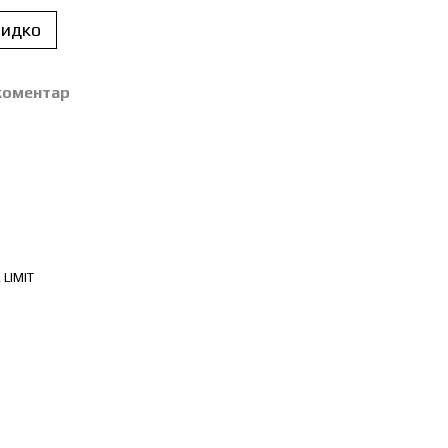
идко
 коментар
 LIMIT