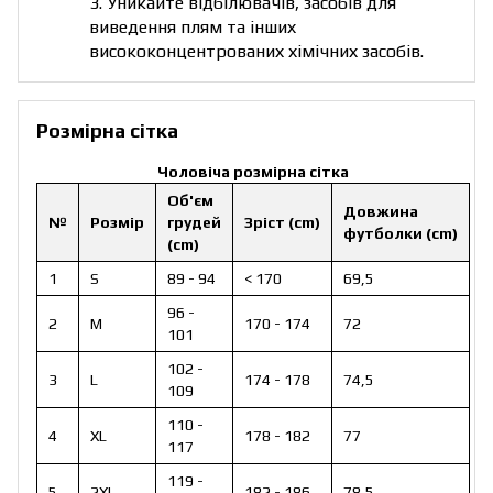
3. Уникайте відбілювачів, засобів для
виведення плям та інших
висококонцентрованих хімічних засобів.
Розмірна сітка
Чоловіча розмірна сітка
Об'єм
Довжина
№
Розмір
грудей
Зріст (cm)
футболки (cm)
(cm)
1
S
89 - 94
< 170
69,5
96 -
2
M
170 - 174
72
101
102 -
3
L
174 - 178
74,5
109
110 -
4
XL
178 - 182
77
117
119 -
5
2XL
182 - 186
78,5