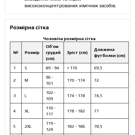
висококонцентрованих хімічних засобів.
Розмірна сітка
Чоловіча розмірна сітка
Об'єм
Довжина
№
Розмір
грудей
Зріст (cm)
футболки (cm)
(cm)
1
S
89 - 94
< 170
69,5
96 -
2
M
170 - 174
72
101
102 -
3
L
174 - 178
74,5
109
110 -
4
XL
178 - 182
77
117
119 -
5
2XL
182 - 186
78,5
124