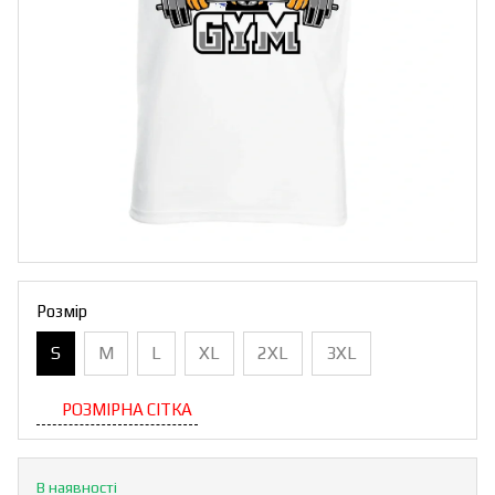
Розмір
S
M
L
XL
2XL
3XL
РОЗМІРНА СІТКА
В наявності