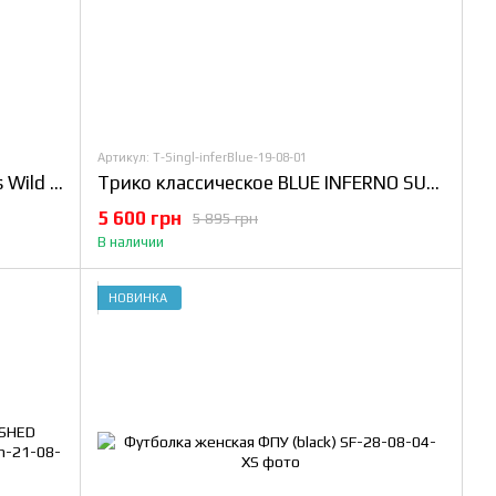
Артикул: T-Singl-inferBlue-19-08-01
Трико классическое TITAN Skulls Wild Side Singled
Трико классическое BLUE INFERNO SUBLIMATED SINGLET
5 600 грн
5 895 грн
В наличии
НОВИНКА