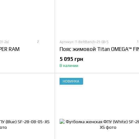
2
1
1-2xl
Артикул: T-BeltBanch-21-08-S
UPER RAM
5 095 грн
В наличии
НОВИНКА