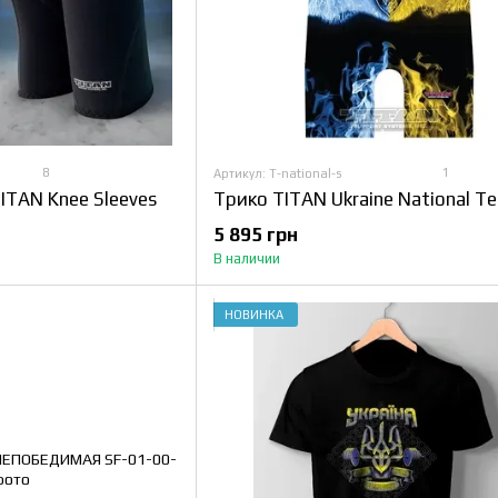
8
1
Артикул: T-national-s
ITAN Knee Sleeves
5 895 грн
В наличии
НОВИНКА