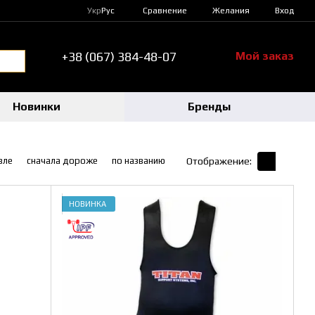
Сравнение
Укр
Рус
Желания
Вход
+38 (067) 384-48-07
Мой заказ
Новинки
Бренды
вле
сначала дороже
по названию
Отображение:
НОВИНКА