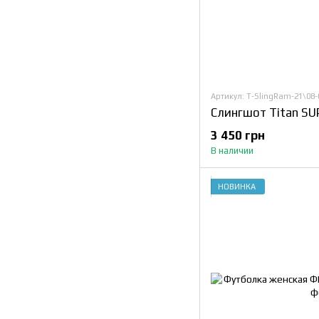
Артикул: T-SlingRam-21\08-0
Слингшот Titan S
3 450 грн
В наличии
НОВИНКА