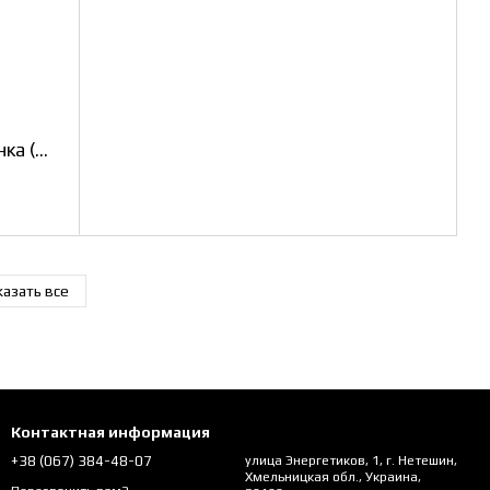
Футболка женская ФПУ Вышиванка (White)
азать все
Контактная информация
+38 (067) 384-48-07
улица Энергетиков, 1, г. Нетешин,
Хмельницкая обл., Украина,