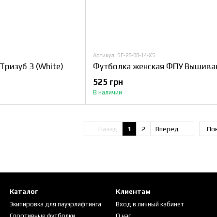
Артикул: SF-28-08-14-XS
Тризуб 3 (White)
525 грн
В наличии
Назад
1
2
Вперед
Пок
Каталог
Клиентам
Экипировка для пауэрлифтинга
Вход в личный кабинет
Спортивные футболки
О нас