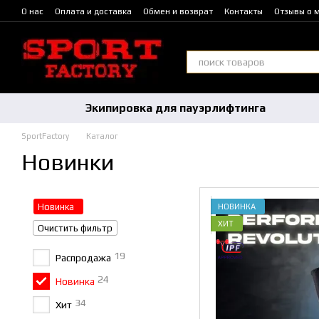
Перейти к основному контенту
О нас
Оплата и доставка
Обмен и возврат
Контакты
Отзывы о 
Гарантийные обязательства
Экипировка для пауэрлифтинга
SportFactory
Каталог
Новинки
Новинка
НОВИНКА
ХИТ
Очистить фильтр
19
Распродажа
24
Новинка
34
Хит