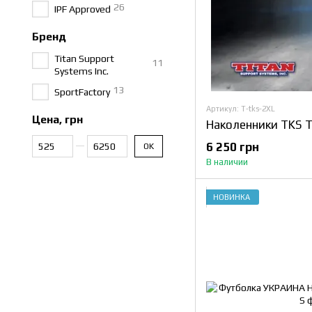
26
IPF Approved
Бренд
Titan Support
11
Systems Inc.
13
SportFactory
Артикул: T-tks-2XL
Цена, грн
Наколенники TKS T
От Цена, грн
До Цена, грн
6 250 грн
OK
В наличии
НОВИНКА