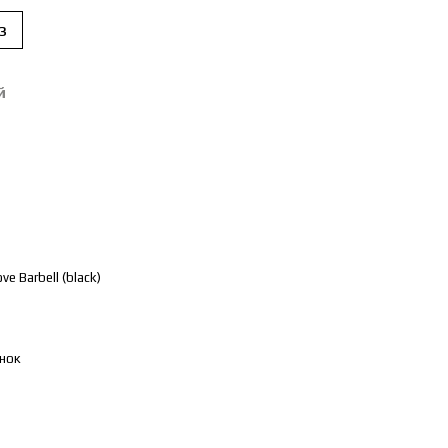
з
й
e Barbell (black)
нок