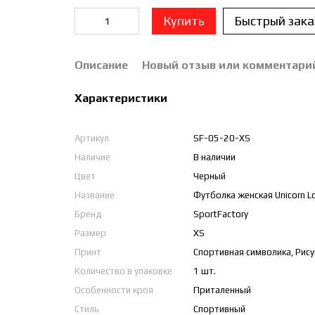
Купить
Быстрый зака
Описание
Новый отзыв или комментари
Характеристики
Артикул
SF-05-20-XS
Наличие
В наличии
Цвет
Черный
Название
Футболка женская Unicorn Lov
Бренд
SportFactory
Размер
XS
Принт
Спортивная символика, Рису
Количество в упаковке
1 шт.
Особенности кроя
Приталенный
Стиль
Спортивный