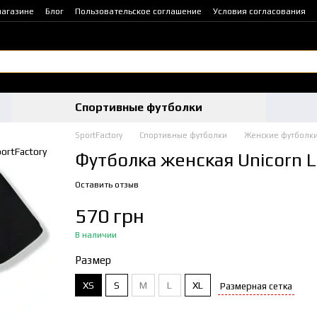
магазине
Блог
Пользовательское соглашение
Условия согласования
Спортивные футболки
SportFactory
Спортивные футболки
Женские футболк
Футболка женская Unicorn Lo
Оставить отзыв
570 грн
В наличии
Размер
XS
S
M
L
XL
Размерная сетка